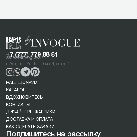
Item
1
of
2
+7 (777) 779 88 81
sales@invogue.kz
г. Астана , Ул. Толе би 54, офис 4
НАШ ШОУРУМ
КАТАЛОГ
ВДОХНОВИТЕСЬ
КОНТАКТЫ
ДИЗАЙНЕРЫ ФАБРИКИ
ДОСТАВКА И ОПЛАТА
КАК СДЕЛАТЬ ЗАКАЗ?
Подпишитесь на рассылку