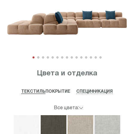
Item
1
Цвета и отделка
of
15
ТЕКСТИЛЬ
ПОКРЫТИЕ
СПЕЦИФИКАЦИЯ
Все цвета: