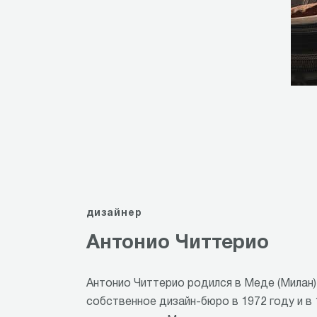
Item
1
of
8
дизайнер
Антонио Читтерио
Антонио Читтерио родился в Меде (Милан) 
собственное дизайн-бюро в 1972 году и в