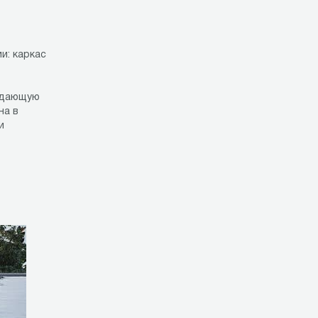
и: каркас
оздающую
на в
и