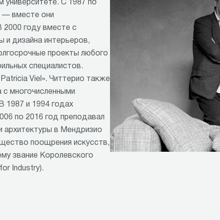
 университете. С 1987 по
н — вместе они
В 2000 году вместе с
 и дизайна интерьеров,
лгосрочные проекты любого
ильных специалистов.
Patricia Viel». Читтерио также
 с многочисленными
В 1987 и 1994 годах
006 по 2016 год преподавал
и архитектуры в Мендризио
бщество поощрения искусств,
ему звание Королевского
r Industry).