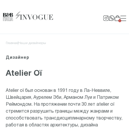
0
Главная
Наши дизайнеры
Дизайнер
Atelier Oï
Atelier oï был основан в 1991 году в Ла-Неввиле,
Швейцария, Аурелем Эби, Арманом Луи и Патриком
Реймондом. На протяжении почти 30 лет atelier oï
стремится разрушить границы между жанрами и
способствовать трансдисциплинарному творчеству,
работая в областях архитектуры, дизайна