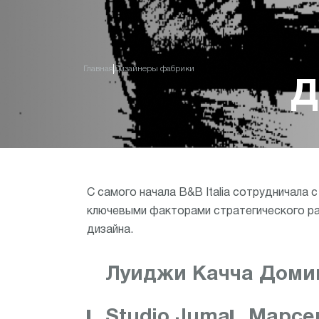
Главная
Дизайнеры фабрики
Д
С самого начала B&B Italia сотрудничал
ключевыми факторами стратегического раз
дизайна.
Луиджи Качча Доми
Studio Juma
Марсе