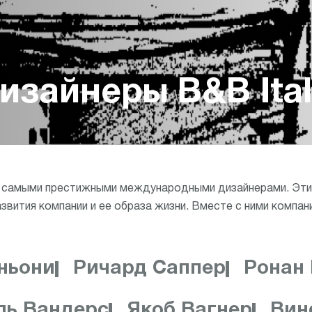
изайнеры B&B Ital
а с самыми престижными международными дизайнерами. Эти
вития компании и ее образа жизни. Вместе с ними компани
ньони
Ричард Саппер
Ронан
ль Вандерс
Якоб Вагнер
Вин