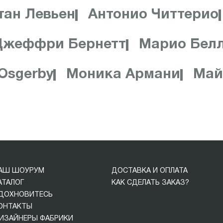
тан Левьен
Антонио Читтерио
Джеффри Бернетт
Марио Бел
 Osgerby
Моника Армани
Май
АШ ШОУРУМ
ДОСТАВКА И ОПЛАТА
АТАЛОГ
КАК СДЕЛАТЬ ЗАКАЗ?
ДОХНОВИТЕСЬ
ОНТАКТЫ
ИЗАЙНЕРЫ ФАБРИКИ