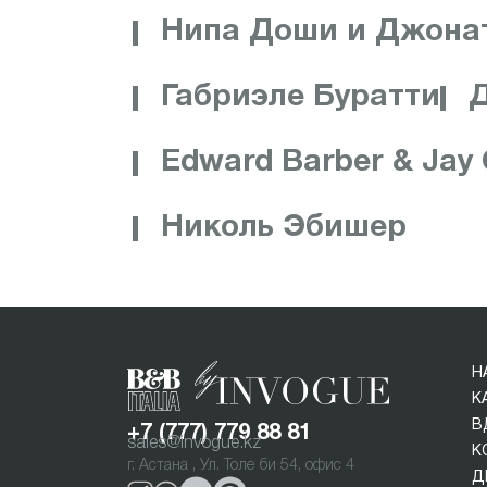
Нипа Доши и Джона
Габриэле Буратти
Edward Barber & Jay
Николь Эбишер
Н
К
В
+7 (777) 779 88 81
sales@invogue.kz
К
г. Астана , Ул. Толе би 54, офис 4
Д