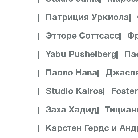
Патриция Уркиола
Этторе Соттсасс
Фр
Yabu Pushelberg
Па
Паоло Нава
Джасп
Studio Kairos
Foster
Заха Хадид
Тициан
Карстен Гердс и Ан