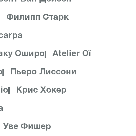
Филипп Старк
Scarpa
аку Оширо
Atelier Oï
о
Пьеро Лиссони
io
Крис Хокер
а
Уве Фишер