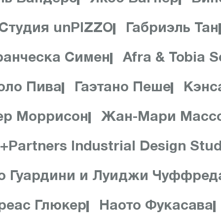
Студия unPIZZO
Габриэль Тан
анческа Симен
Afra & Tobia 
оло Пива
Гаэтано Пеше
Кэнс
ер Моррисон
Жан-Мари Масс
+Partners Industrial Design Stud
о Гуардини и Луиджи Чуффред
дреас Глюкер
Наото Фукасава