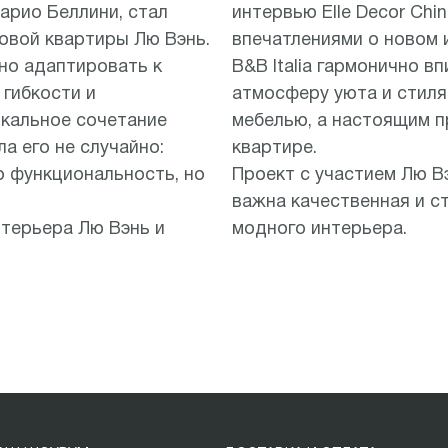
арио Беллини, стал
интервью Elle Decor Chi
овой квартиры Лю Вэнь.
впечатлениями о новом и
но адаптировать к
B&B Italia гармонично в
гибкости и
атмосферу уюта и стиля
икальное сочетание
мебелью, а настоящим п
а его не случайно:
квартире.
о функциональность, но
Проект с участием Лю Вэн
важна качественная и с
нтерьера Лю Вэнь и
модного интерьера.