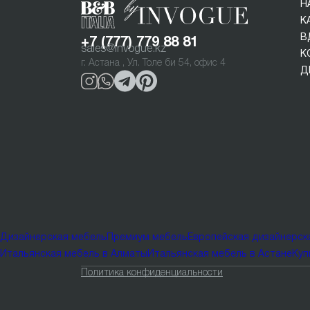
Н
К
В
+7 (777) 779 88 81
sales@invogue.kz
К
г. Астана , Ул. Толе би 54, офис 4
Д
Дизайнерская мебель
Премиум мебель
Европейская дизайнерск
Итальянская мебель в Алматы
Итальянская мебель в Астане
Куп
Политика конфиденциальности