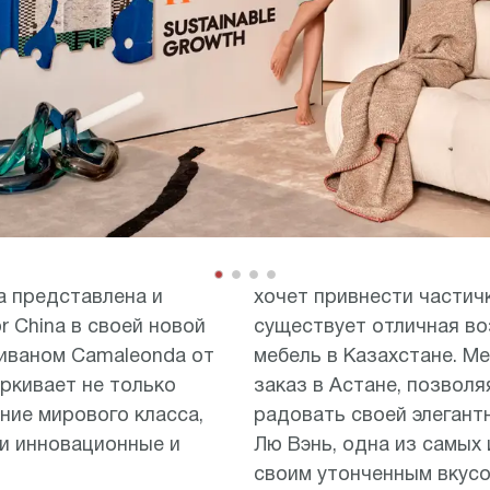
а представлена и
хочет привнести частичк
 China в своей новой
существует отличная в
диваном Camaleonda от
мебель в Казахстане. Ме
еркивает не только
заказ в Астане, позвол
ние мирового класса,
радовать своей элегант
ои инновационные и
Лю Вэнь, одна из самых
своим утонченным вкусо