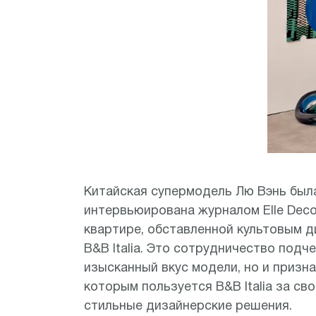
Item
Китайская супермодель Лю Вэнь был
1
интервьюирована журналом Elle Decor
of
квартире, обставленной культовым 
4
B&B Italia. Это сотрудничество подч
изысканный вкус модели, но и призна
которым пользуется B&B Italia за св
стильные дизайнерские решения.