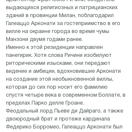
выдающихся религиозных и патрицианских
зданий в провинции Милан, поблагодарил
Галеаццо Арконати за гостеприимство в его
вилле на окраине города во время чумы
Манзони двумя годами ранее.
Именно к этой резиденции направлен
панегирик. Хотя слова Ричини изобилуют
риторическими изысками, они передают
видение и амбиции, вдохновившие Арконати
на создание этой необыкновенной виллы,
которая до сих пор носит его фамилию
спустя четыре века в современном Боллате, в
пределах Парко делле Гроане.
Феодальный лорд Пьеве ди Дайраго, а также
двоюродный брат и протеже кардинала
Федерико Борромео, Галеаццо Арконати был