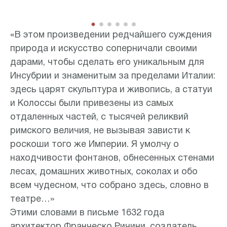
Item
«В этом произведении редчайшего суждения
1
природа и искусство соперничали своими
of
дарами, чтобы сделать его уникальным для
6
Инсубрии и знаменитым за пределами Италии:
здесь царят скульптура и живопись, а статуи
и Колоссы были привезены из самых
отдаленных частей, с тысячей реликвий
римского величия, не вызывая зависти к
роскоши того же Империи. Я умолчу о
находчивости фонтанов, обнесенных стенами
лесах, домашних животных, соколах и обо
всем чудесном, что собрано здесь, словно в
театре…»
Этими словами в письме 1632 года
архитектор Франческо Ричини, создатель