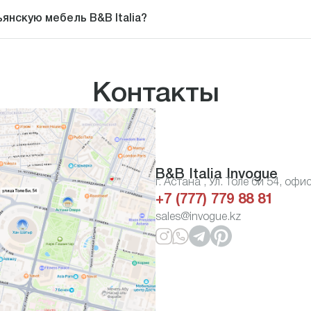
ьянскую мебель B&B Italia?
Контакты
B&B Italia Invogue
г. Астана , Ул. Толе би 54, офи
+7 (777) 779 88 81
sales@invogue.kz