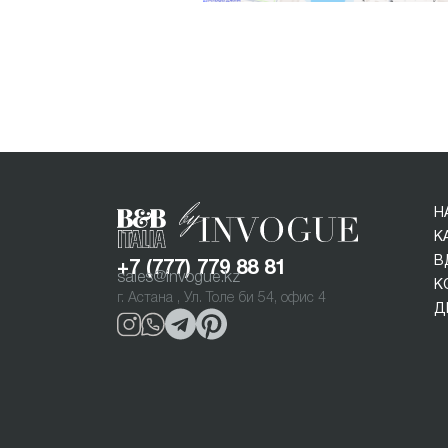
Н
К
В
+7 (777) 779 88 81
sales@invogue.kz
К
г. Астана , Ул. Толе би 54, офис 4
Д