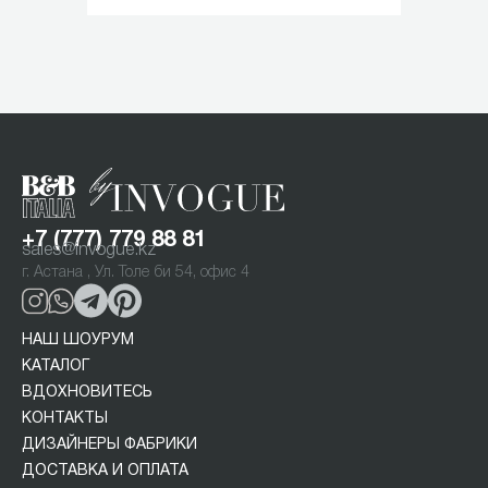
Item
1
of
1
+7 (777) 779 88 81
sales@invogue.kz
г. Астана , Ул. Толе би 54, офис 4
НАШ ШОУРУМ
КАТАЛОГ
ВДОХНОВИТЕСЬ
КОНТАКТЫ
ДИЗАЙНЕРЫ ФАБРИКИ
ДОСТАВКА И ОПЛАТА