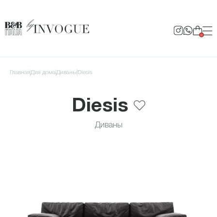
0
Главная
для дома
Диваны
Diesis
Diesis
Диваны