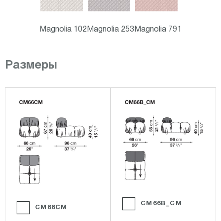
Magnolia 102
Magnolia 253
Magnolia 791
Размеры
CM66B_CM
CM66CM