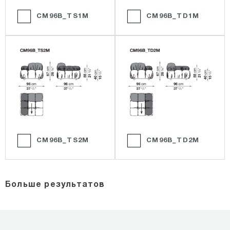
CM96B_TS1M
CM96B_TD1M
CM96B_TS2M
CM96B_TD2M
Больше результатов