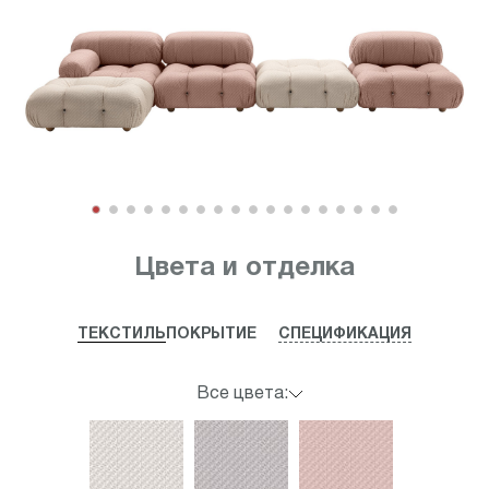
Item
1
Цвета и отделка
of
18
ТЕКСТИЛЬ
ПОКРЫТИЕ
СПЕЦИФИКАЦИЯ
Все цвета: