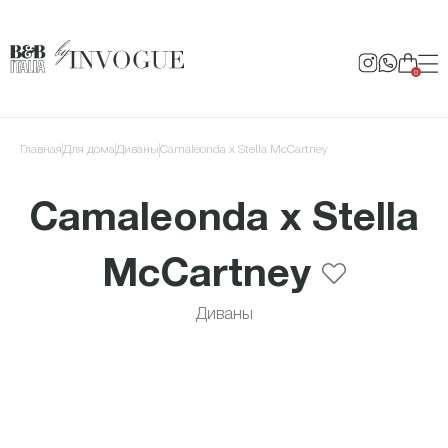
0
Главная
для дома
Диваны
Camaleonda x Stella McCartney
Camaleonda x Stella
McCartney
Диваны