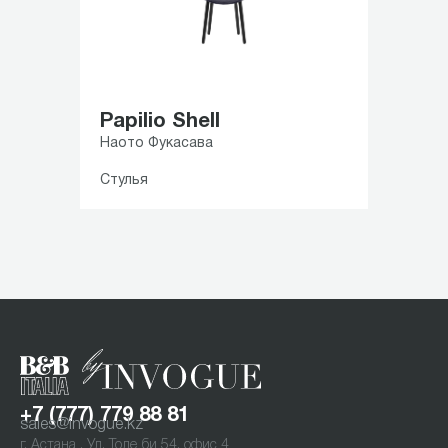
Papilio Shell
Наото Фукасава
Стулья
Item
1
of
4
+7 (777) 779 88 81
sales@invogue.kz
г. Астана , Ул. Толе би 54, офис 4