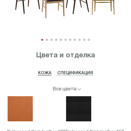
Item
1
Цвета и отделка
of
11
КОЖА
СПЕЦИФИКАЦИЯ
Все цвета: