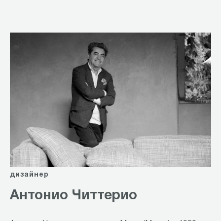
of
14
дизайнер
Антонио Читтерио