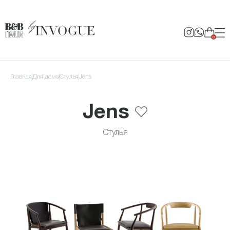
0
Главная
для дома
Стулья
Jens
Jens
Стулья