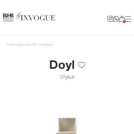
0
Главная
для дома
Стулья
Doyl
Doyl
Стулья