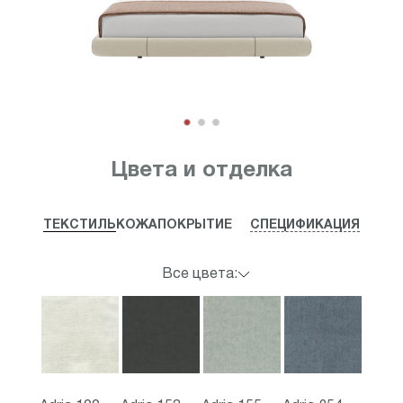
Item
1
Цвета и отделка
of
3
ТЕКСТИЛЬ
КОЖА
ПОКРЫТИЕ
СПЕЦИФИКАЦИЯ
Все цвета: