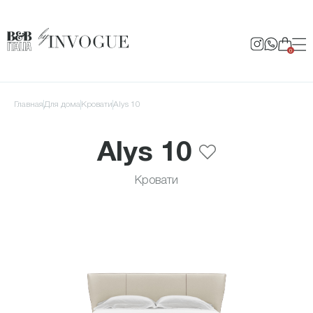
0
Главная
для дома
Кровати
Alys 10
Alys 10
Кровати