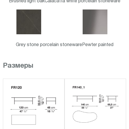
Brushed light oak
Calacatta white porcelain stoneware
Grey stone porcelain stoneware
Pewter painted
Размеры