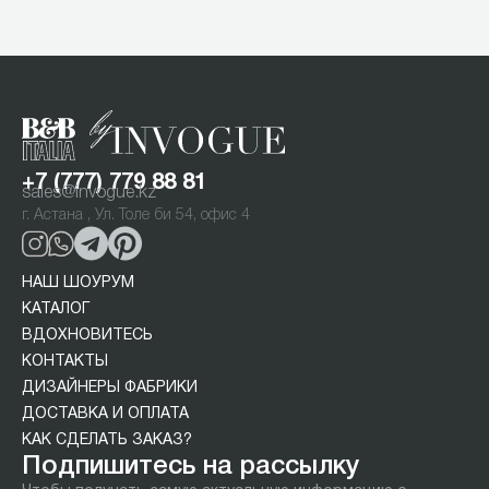
1
of
3
+7 (777) 779 88 81
sales@invogue.kz
г. Астана , Ул. Толе би 54, офис 4
НАШ ШОУРУМ
КАТАЛОГ
ВДОХНОВИТЕСЬ
КОНТАКТЫ
ДИЗАЙНЕРЫ ФАБРИКИ
ДОСТАВКА И ОПЛАТА
КАК СДЕЛАТЬ ЗАКАЗ?
Подпишитесь на рассылку