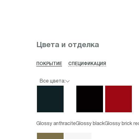
Item
1
Цвета и отделка
of
3
ПОКРЫТИЕ
СПЕЦИФИКАЦИЯ
Все цвета:
Glossy anthracite
Glossy black
Glossy brick re