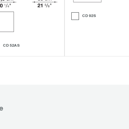
CD92S
CD52AS
е