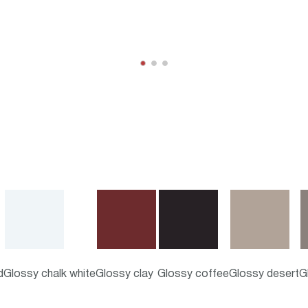
d
Glossy chalk white
Glossy clay
Glossy coffee
Glossy desert
G