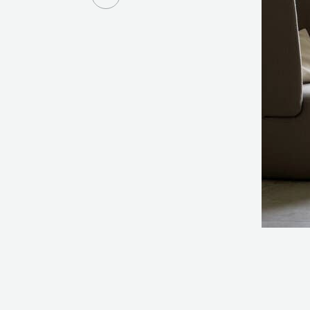
Item
1
of