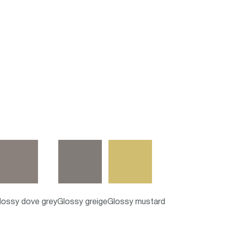
lossy dove grey
Glossy greige
Glossy mustard