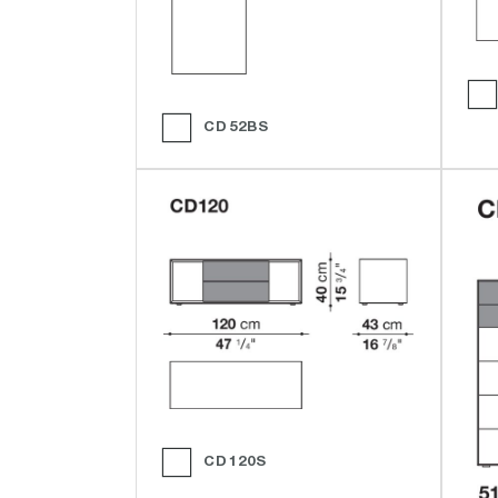
CD52BS
CD120S