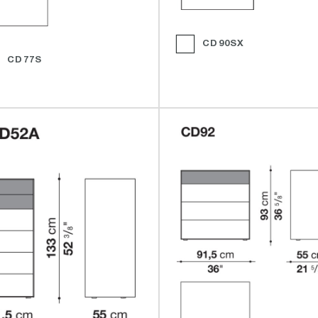
CD90SX
CD77S