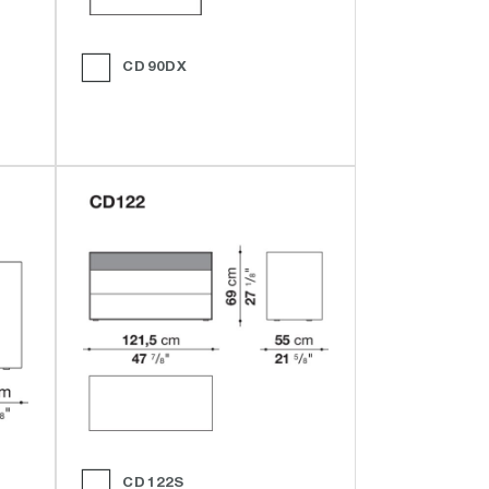
CD90DX
CD122S