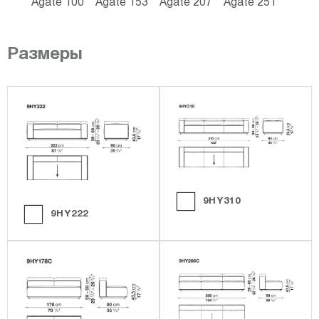
Agate 100
Agate 153
Agate 207
Agate 251
Размеры
9HY310
9HY222