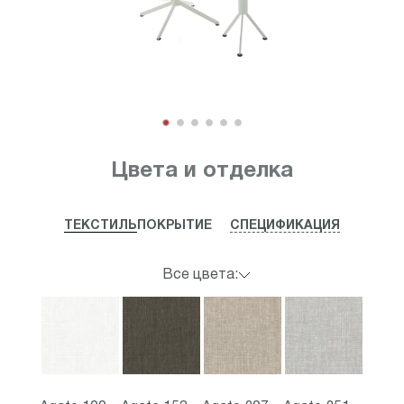
Item
1
Цвета и отделка
of
6
ТЕКСТИЛЬ
ПОКРЫТИЕ
СПЕЦИФИКАЦИЯ
Все цвета: