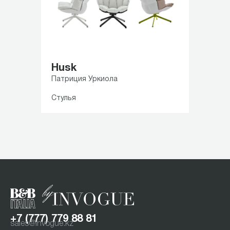
Husk
Патриция Уркиола
Стулья
Item
1
of
5
+7 (777) 779 88 81
sales@invogue.kz