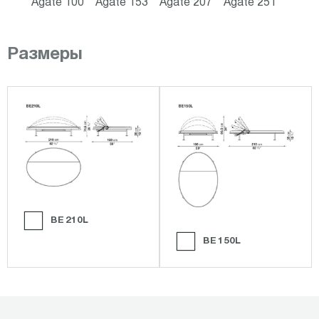
Agate 100
Agate 153
Agate 207
Agate 251
Размеры
BE210L
BE150L