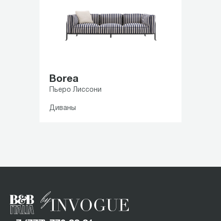
Borea
Пьеро Лиссони
Диваны
Item
1
of
5