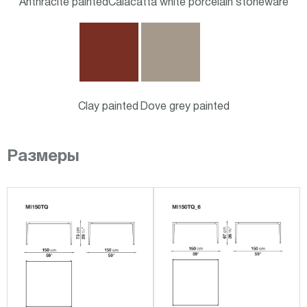
Anthracite painted
Calacatta white porcelain stoneware
Clay painted
Dove grey painted
Размеры