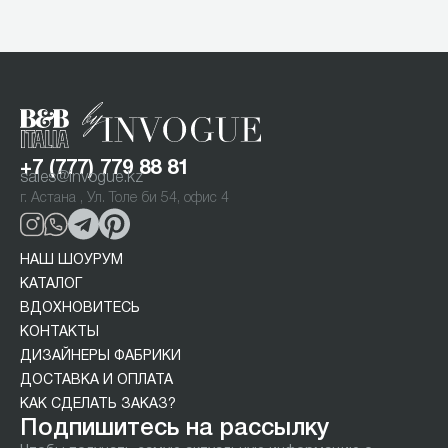
1
of
4
+7 (777) 779 88 81
sales@invogue.kz
г. Астана , Ул. Толе би 54, офис 4
НАШ ШОУРУМ
КАТАЛОГ
ВДОХНОВИТЕСЬ
КОНТАКТЫ
ДИЗАЙНЕРЫ ФАБРИКИ
ДОСТАВКА И ОПЛАТА
КАК СДЕЛАТЬ ЗАКАЗ?
Подпишитесь на рассылку