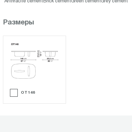
Anthracite cement
Brick cement
Green cement
Grey cement
Размеры
OT146