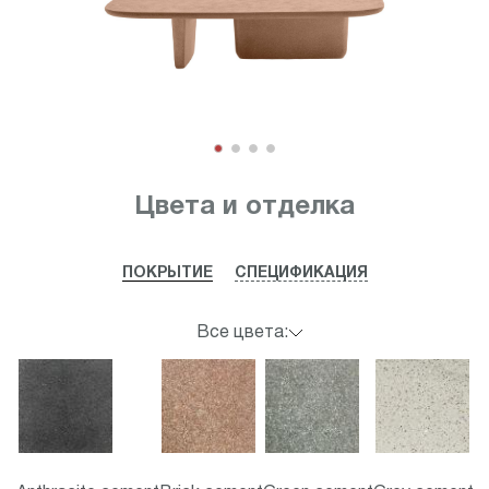
Item
1
Цвета и отделка
of
4
ПОКРЫТИЕ
СПЕЦИФИКАЦИЯ
Все цвета: