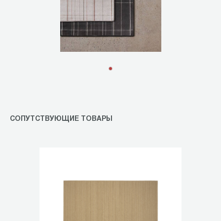
Item
1
of
1
СОПУТСТВУЮЩИЕ ТОВАРЫ