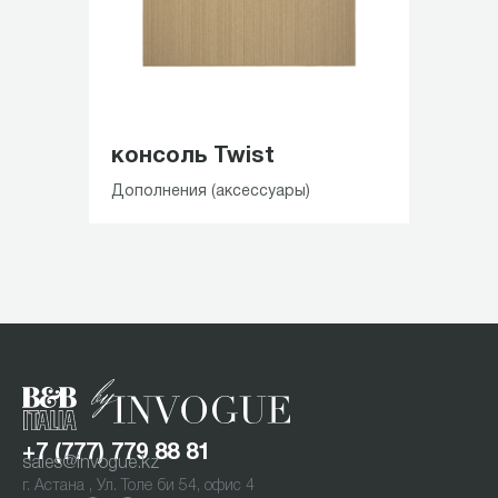
консоль Twist
Дополнения (аксессуары)
Item
1
of
2
+7 (777) 779 88 81
sales@invogue.kz
г. Астана , Ул. Толе би 54, офис 4