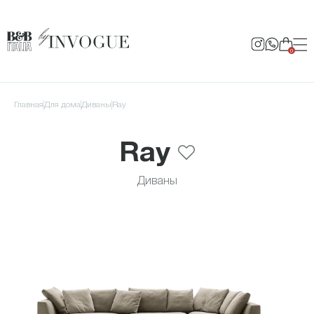
0
Главная
для дома
Диваны
Ray
Ray
Диваны