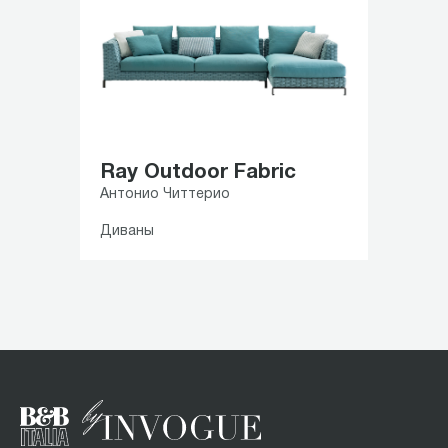
Ray Outdoor Fabric
Антонио Читтерио
Диваны
Item
1
of
5