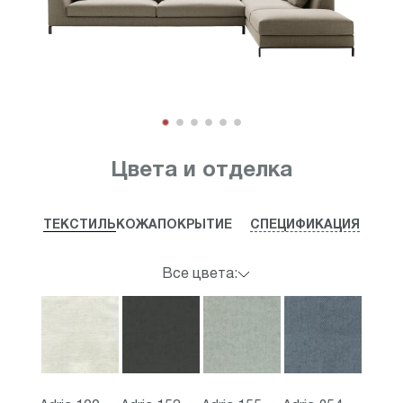
Item
1
Цвета и отделка
of
6
ТЕКСТИЛЬ
КОЖА
ПОКРЫТИЕ
СПЕЦИФИКАЦИЯ
Все цвета: