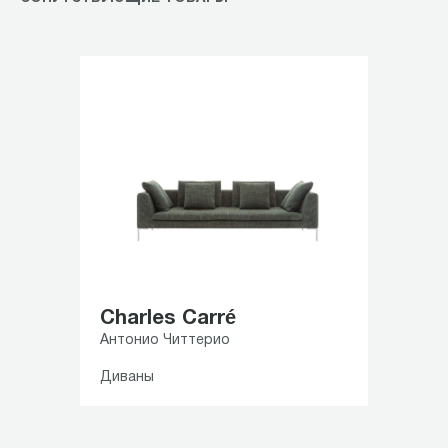
Charles Carré
Антонио Читтерио
Диваны
Item