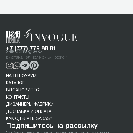
1
of
5
+7 (777) 779 88 81
sales@invogue.kz
г. Астана , Ул. Толе би 54, офис 4
НАШ ШОУРУМ
КАТАЛОГ
ВДОХНОВИТЕСЬ
КОНТАКТЫ
ДИЗАЙНЕРЫ ФАБРИКИ
ДОСТАВКА И ОПЛАТА
КАК СДЕЛАТЬ ЗАКАЗ?
Подпишитесь на рассылку
Чтобы получать самую актуальную информацию о