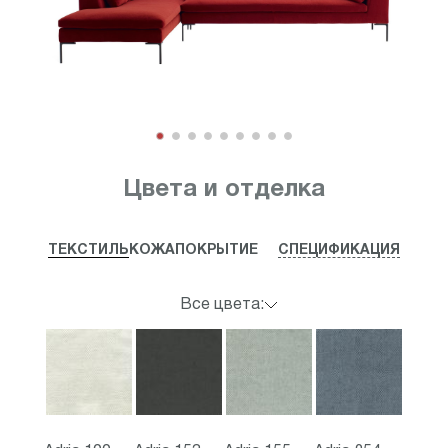
Item
1
Цвета и отделка
of
9
ТЕКСТИЛЬ
КОЖА
ПОКРЫТИЕ
СПЕЦИФИКАЦИЯ
Все цвета: