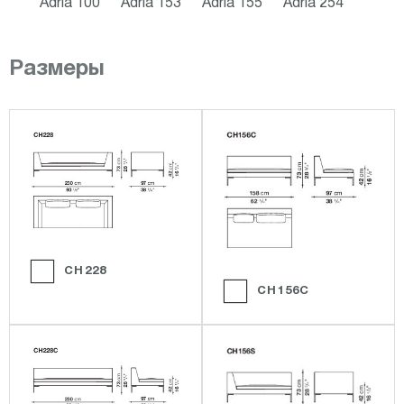
Adria 100
Adria 153
Adria 155
Adria 254
Размеры
CH228
CH156C