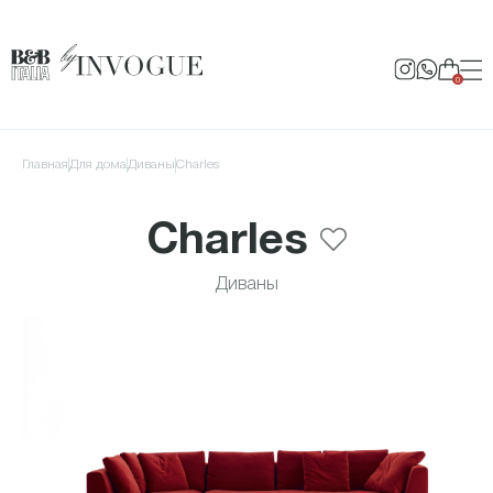
0
Главная
для дома
Диваны
Charles
Charles
Диваны