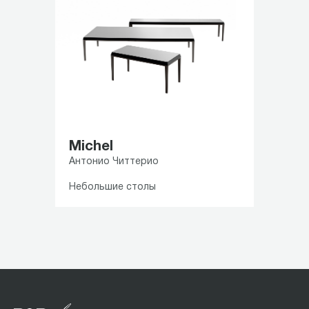
Michel
Антонио Читтерио
Небольшие столы
Item
1
of
3