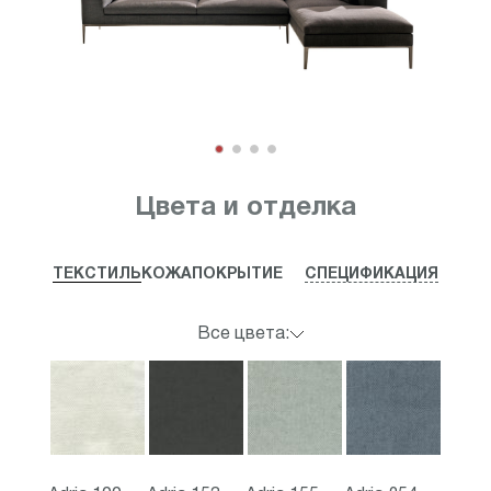
Item
1
Цвета и отделка
of
4
ТЕКСТИЛЬ
КОЖА
ПОКРЫТИЕ
СПЕЦИФИКАЦИЯ
Все цвета: