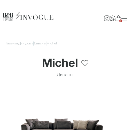
0
Главная
для дома
Диваны
Michel
Michel
Диваны