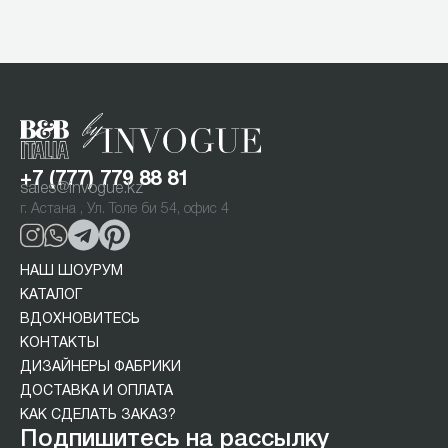
1
of
4
+7 (777) 779 88 81
sales@invogue.kz
г. Астана , Ул. Толе би 54, офис 4
НАШ ШОУРУМ
КАТАЛОГ
ВДОХНОВИТЕСЬ
КОНТАКТЫ
ДИЗАЙНЕРЫ ФАБРИКИ
ДОСТАВКА И ОПЛАТА
КАК СДЕЛАТЬ ЗАКАЗ?
Подпишитесь на рассылку