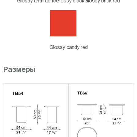
Glossy anthracite
Glossy black
Glossy brick red
Glossy candy red
Размеры