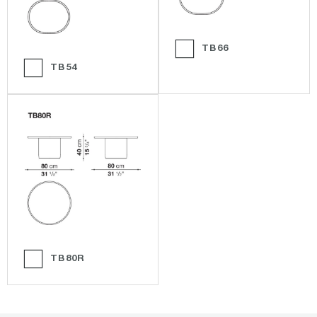
TB66
TB54
TB80R