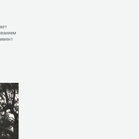
ает
ованием
тимент