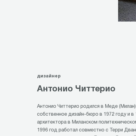
Item
1
of
2
дизайнер
Антонио Читтерио
Антонио Читтерио родился в Меде (Милан) 
собственное дизайн-бюро в 1972 году и в
архитектора в Миланском политехническом
1996 год работал совместно с Терри Два