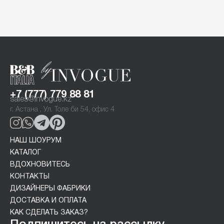
Item
1
of
5
+7 (777) 779 88 81
sales@invogue.kz
г. Астана , Ул. Толе би 54, офис 4
НАШ ШОУРУМ
КАТАЛОГ
ВДОХНОВИТЕСЬ
КОНТАКТЫ
ДИЗАЙНЕРЫ ФАБРИКИ
ДОСТАВКА И ОПЛАТА
КАК СДЕЛАТЬ ЗАКАЗ?