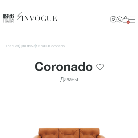
0
Главная
для дома
Диваны
Coronado
Coronado
Диваны