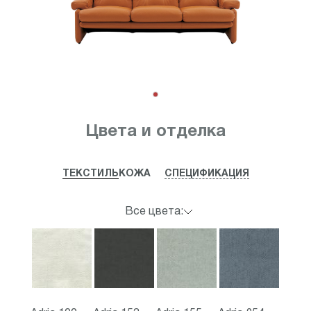
Item
1
Цвета и отделка
of
1
ТЕКСТИЛЬ
КОЖА
СПЕЦИФИКАЦИЯ
Все цвета: