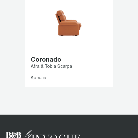
Coronado
Afra & Tobia Scarpa
Кресла
Item
1
of
1