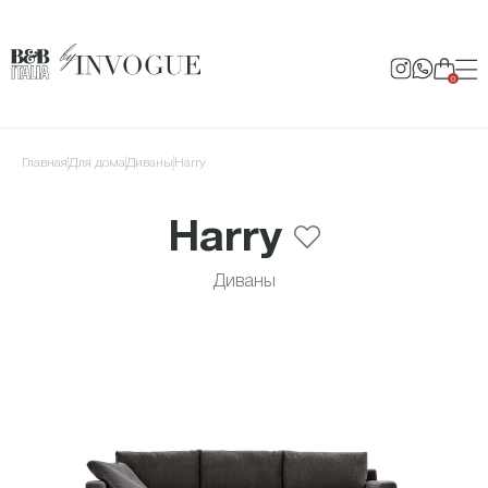
0
Главная
для дома
Диваны
Harry
Harry
Диваны