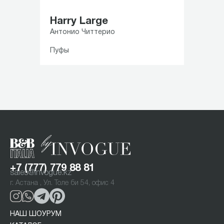
Harry Large
Антонио Читтерио
Пуфы
Item
1
of
2
+7 (777) 779 88 81
sales@invogue.kz
г. Астана , Ул. Толе би 54, офис 4
НАШ ШОУРУМ