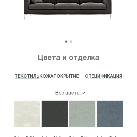
Item
1
Цвета и отделка
of
2
ТЕКСТИЛЬ
КОЖА
ПОКРЫТИЕ
СПЕЦИФИКАЦИЯ
Все цвета: