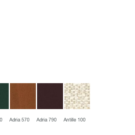
70
Adria 570
Adria 790
Antille 100