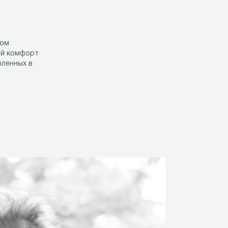
лом
ый комфорт
вленных в