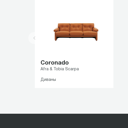
Coronado
Afra & Tobia Scarpa
Диваны
Item
1
of
1