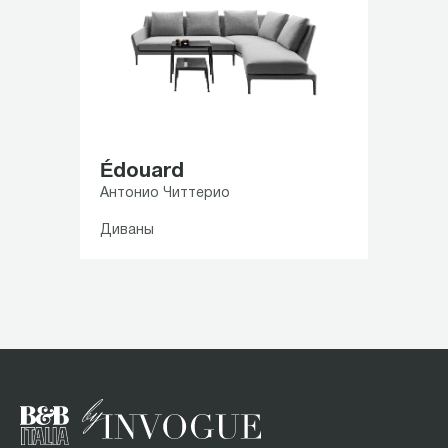
Édouard
Антонио Читтерио
Диваны
Item
1
of
1