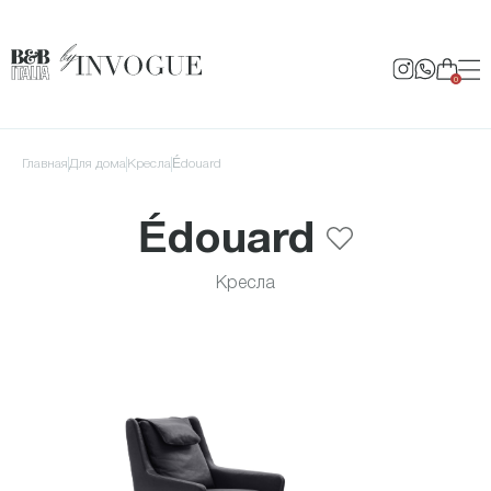
0
Главная
для дома
Кресла
Édouard
Édouard
Кресла