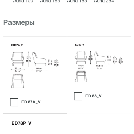
Adria 100
Adria 153
Adria 155
Adria 254
Размеры
ED83_V
ED87A_V