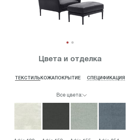
Item
1
Цвета и отделка
of
2
ТЕКСТИЛЬ
КОЖА
ПОКРЫТИЕ
СПЕЦИФИКАЦИЯ
Все цвета: