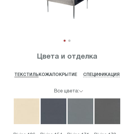
Item
1
Цвета и отделка
of
2
ТЕКСТИЛЬ
КОЖА
ПОКРЫТИЕ
СПЕЦИФИКАЦИЯ
Все цвета: