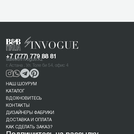
Item
1
of
1
+7 (777) 779 88 81
sales@invogue.kz
г. Астана , Ул. Толе би 54, офис 4
НАШ ШОУРУМ
КАТАЛОГ
ВДОХНОВИТЕСЬ
КОНТАКТЫ
ДИЗАЙНЕРЫ ФАБРИКИ
ДОСТАВКА И ОПЛАТА
КАК СДЕЛАТЬ ЗАКАЗ?