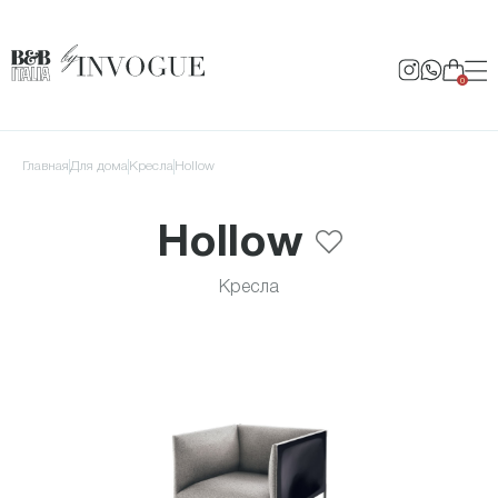
0
Главная
для дома
Кресла
Hollow
Hollow
Кресла