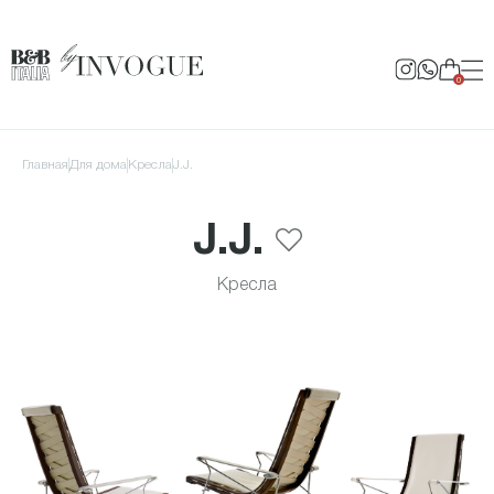
0
Главная
для дома
Кресла
J.J.
J.J.
Кресла