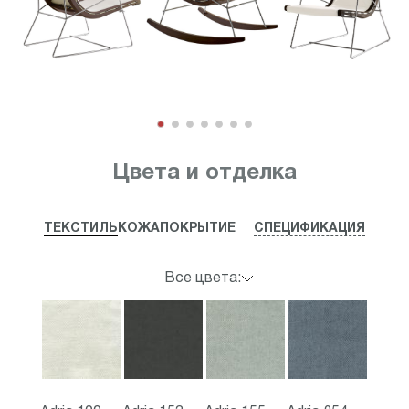
Item
1
Цвета и отделка
of
7
ТЕКСТИЛЬ
КОЖА
ПОКРЫТИЕ
СПЕЦИФИКАЦИЯ
Все цвета: