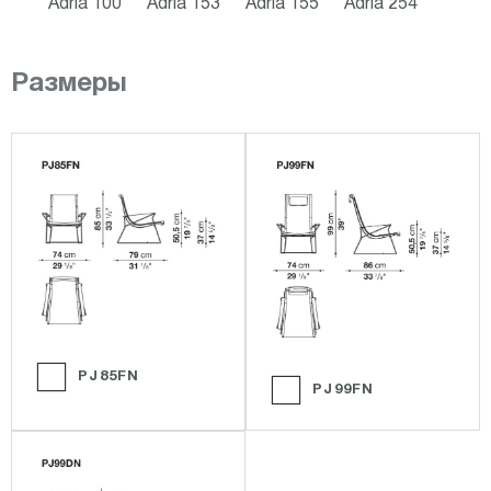
Adria 100
Adria 153
Adria 155
Adria 254
Размеры
PJ85FN
PJ99FN