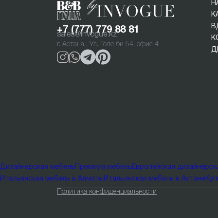
Н
К
В
+7 (777) 779 88 81
sales@invogue.kz
К
г. Астана , Ул. Толе би 54, офис 4
Д
Дизайнерская мебель
Премиум мебель
Европейская дизайнерск
Итальянская мебель в Алматы
Итальянская мебель в Астане
Куп
Политика конфиденциальности