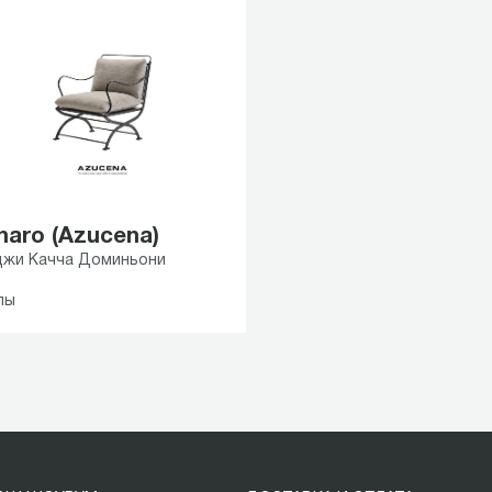
naro (Azucena)
джи Качча Доминьони
лы