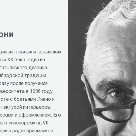
они
ин из главных итальянских
ны XX века, один из
альянского дизайна,
мбардской традиции.
азу после получения
верситета в 1936 году,
сте с братьями Ливио и
тектурой интерьеров,
рсами и оформлением. Его
го «пионером» на VII
серию радиоприёмников,