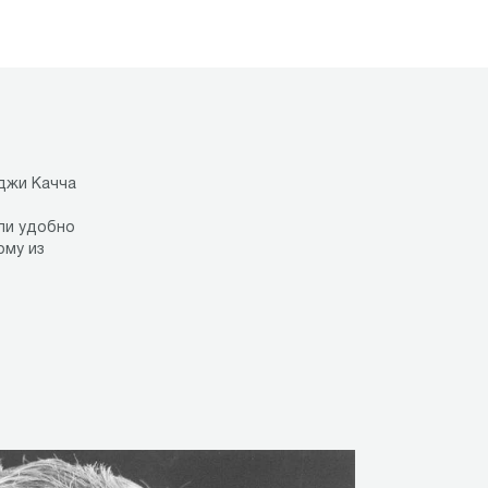
джи Качча
ли удобно
ому из