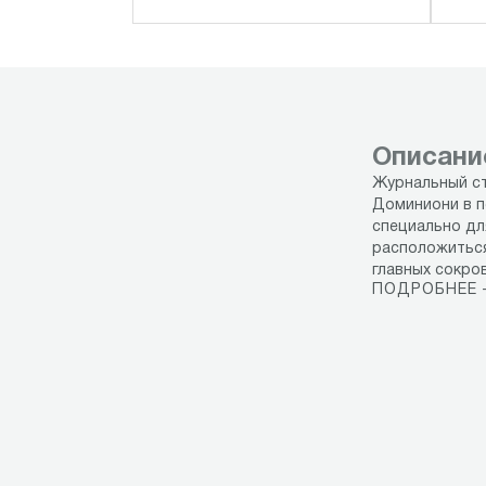
Описани
Журнальный ст
Доминиони в п
специально дл
расположиться
главных сокро
ПОДРОБНЕЕ