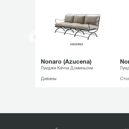
Nonaro (Azucena)
No
Луиджи Качча Доминьони
Луи
Диваны
Сто
Item
1
of
2