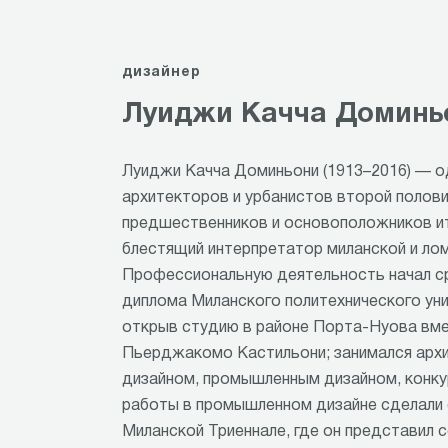
дизайнер
Луиджи Качча Доминь
Луиджи Качча Доминьони (1913–2016) — од
архитекторов и урбанистов второй полови
предшественников и основоположников ит
блестящий интерпретатор миланской и ло
Профессиональную деятельность начал ср
диплома Миланского политехнического уни
открыв студию в районе Порта-Нуова вме
Пьерджакомо Кастильони; занимался архи
дизайном, промышленным дизайном, конку
работы в промышленном дизайне сделали е
Миланской Триеннале, где он представил 